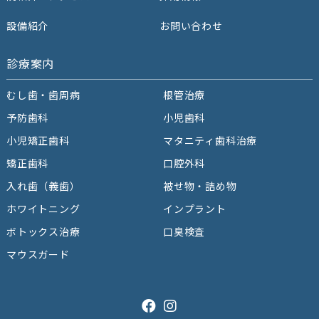
設備紹介
お問い合わせ
診療案内
むし歯・歯周病
根管治療
予防⻭科
⼩児⻭科
小児矯正歯科
マタニティ歯科治療
矯正⻭科
⼝腔外科
⼊れ⻭（義⻭）
被せ物・詰め物
ホワイトニング
インプラント
ボトックス治療
口臭検査
マウスガード