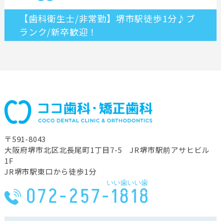
【歯科衛生士/非常勤】堺市駅徒歩1分♪ブ
ランク/新卒歓迎！
〒591-8043
⼤阪府堺市北区北⻑尾町1丁⽬7-5 JR堺市駅前アサヒビル
1F
JR堺市駅東⼝から徒歩1分
いい歯いい歯
072-257-1818