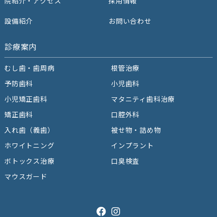
院紹介‧アクセス
採用情報
設備紹介
お問い合わせ
診療案内
むし歯・歯周病
根管治療
予防⻭科
⼩児⻭科
小児矯正歯科
マタニティ歯科治療
矯正⻭科
⼝腔外科
⼊れ⻭（義⻭）
被せ物・詰め物
ホワイトニング
インプラント
ボトックス治療
口臭検査
マウスガード