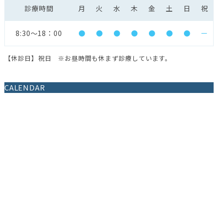
診療時間
月
火
水
木
金
土
日
祝
8:30〜18：00
●
●
●
●
●
●
●
ー
【休診日】祝日 ※お昼時間も休まず診療しています。
CALENDAR