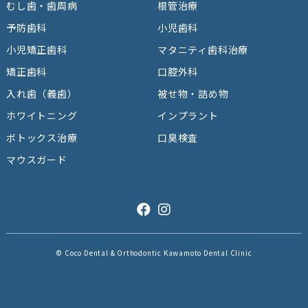
むし歯・歯周病
根管治療
予防⻭科
⼩児⻭科
小児矯正歯科
マタニティ歯科治療
矯正⻭科
⼝腔外科
⼊れ⻭（義⻭）
被せ物・詰め物
ホワイトニング
インプラント
ボトックス治療
口臭検査
マウスガード
© Coco Dental & Orthodontic Kawamoto Dental Clinic