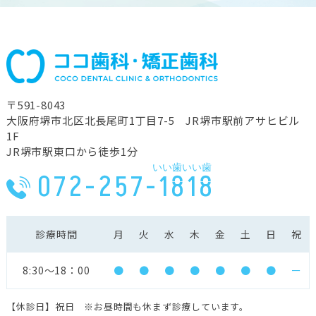
〒591-8043
⼤阪府堺市北区北⻑尾町1丁⽬7-5 JR堺市駅前アサヒビル
1F
JR堺市駅東⼝から徒歩1分
いい歯いい歯
072-257-1818
診療時間
月
火
水
木
金
土
日
祝
8:30〜18：00
●
●
●
●
●
●
●
ー
【休診日】祝日 ※お昼時間も休まず診療しています。